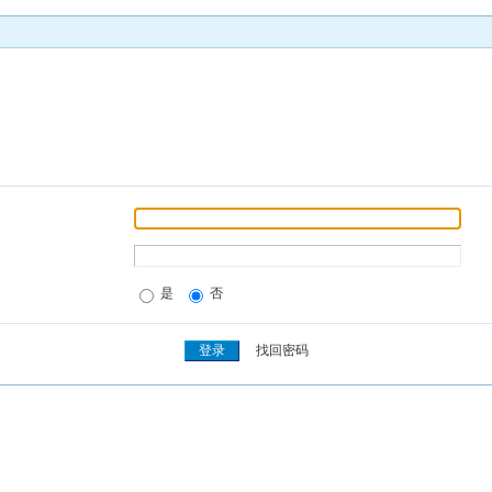
是
否
找回密码