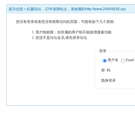
提示信息 »
红颜论坛，22年老牌站点，请收藏好http://www.20494836.xyz
您没有登录或者您没有权限访问此页面，可能有如下几个原因:
用户组权限：你所属的用户组不能使用搜索功能
您还不是论坛会员,请先登录论坛
登录
用户名
Email
密 码
隐身登录