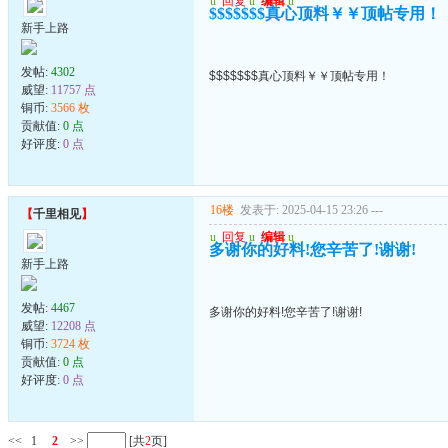
u
回复
u
编辑
u
$$$$$$$真心顶料￥￥顶帖专用！
新手上路
发帖:
4302
$$$$$$$真心顶料￥￥顶帖专用！
威望:
11757 点
铜币:
3566 枚
贡献值:
0 点
好评度:
0 点
16楼
发表于: 2025-04-15 23:26
---
【
千里相见
】
u
回复
u
编辑
u
多谢你的好料!您辛苦了!谢谢!
新手上路
发帖:
4467
多谢你的好料!您辛苦了!谢谢!
威望:
12208 点
铜币:
3724 枚
贡献值:
0 点
好评度:
0 点
<<
1
2
>>
[共
2
页]