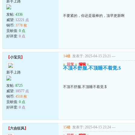
新手上路
发帖:
4336
不要紧的，你还是最棒的，顶早更新啊
威望:
12221 点
铜币:
3778 枚
贡献值:
0 点
好评度:
0 点
14楼
发表于: 2025-04-15 23:21
---
【
小宝贝
】
u
回复
u
编辑
u
不顶不舒服.不顶睡不着觉.$
新手上路
发帖:
8725
不顶不舒服.不顶睡不着觉.$
威望:
18577 点
铜币:
4518 枚
贡献值:
0 点
好评度:
0 点
15楼
发表于: 2025-04-15 23:24
---
【
六合狂风
】