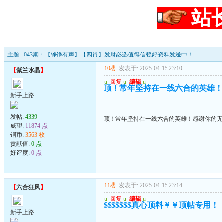
站
主题 : 043期：【铮铮有声】【四肖】发财必选值得信赖好资料发送中！
10楼
发表于: 2025-04-15 23:10
---
【
紫兰水晶
】
u
回复
u
编辑
u
顶！常年坚持在一线六合的英雄
新手上路
发帖:
4339
顶！常年坚持在一线六合的英雄！感谢你的
威望:
11874 点
铜币:
3563 枚
贡献值:
0 点
好评度:
0 点
11楼
发表于: 2025-04-15 23:14
---
【
六合狂风
】
u
回复
u
编辑
u
$$$$$$$真心顶料￥￥顶帖专用！
新手上路