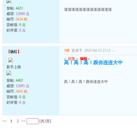
发帖:
4421
顶顶顶顶顶顶顶顶顶顶顶顶顶
威望:
12069 点
铜币:
3634 枚
贡献值:
0 点
好评度:
0 点
9楼
发表于: 2025-04-15 23:11
---
【
杨红
】
u
回复
u
编辑
u
高！高！高！跟你连连大中
新手上路
发帖:
4402
高！高！高！跟你连连大中
威望:
12095 点
铜币:
3695 枚
贡献值:
0 点
好评度:
0 点
<<
1
2
>>
[共
2
页]