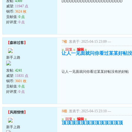
发帖:
4369
DDDDDDDDDDDDDDDDDDDDDDD
威望:
11947 点
铜币:
3624 枚
贡献值:
0 点
好评度:
0 点
7楼
发表于: 2025-04-15 23:09
---
【
森林过客
】
u
回复
u
编辑
u
让人一见面就问你看过某某好帖
新手上路
发帖:
4241
让人一见面就问你看过某某好帖没有的好帖
威望:
11831 点
铜币:
3601 枚
贡献值:
0 点
好评度:
0 点
8楼
发表于: 2025-04-15 23:10
---
【
风雨惜情
】
u
回复
u
编辑
u
顶顶顶顶顶顶顶顶顶顶顶顶顶
新手上路