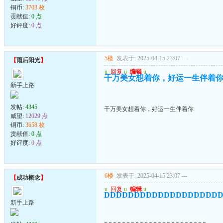
铜币:
3703 枚
贡献值:
0 点
好评度:
0 点
5楼
发表于: 2025-04-15 23:07
---
【
雨后阳光
】
u
回复
u
编辑
u
千万美女想着你，好运一生伴着
新手上路
发帖:
4345
千万美女想着你，好运一生伴着你
威望:
12029 点
铜币:
3658 枚
贡献值:
0 点
好评度:
0 点
6楼
发表于: 2025-04-15 23:07
---
【
成功概念
】
u
回复
u
编辑
u
DDDDDDDDDDDDDDDDDDD
新手上路