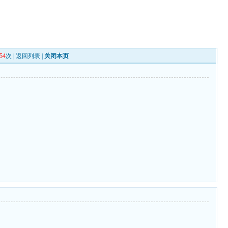
54
次 |
返回列表
|
关闭本页