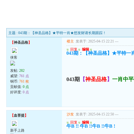
主题 : 043期：【神圣品格】★平特一肖★想发财请长期跟踪！
楼主
发表于: 2025-04-15 22:21
---
【
神圣品格
】
u
回复
u
编辑
u
043期：【神圣品格】★平特
侠客
发帖:
282
威望:
761 点
043期
【
神圣品格
】
一肖中平
铜币:
761 枚
贡献值:
0 点
好评度:
0 点
沙发
发表于: 2025-04-15 22:50
---
【
血菩提
】
u
回复
u
编辑
u
牛B !! 牛B !!牛B !!牛B !
新手上路