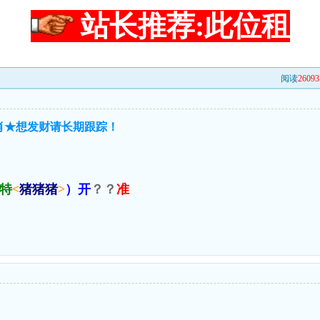
站长推荐:此位租
阅读
26093
一肖★想发财请长期跟踪！
特
<
猪猪猪
>
）开
？？
准